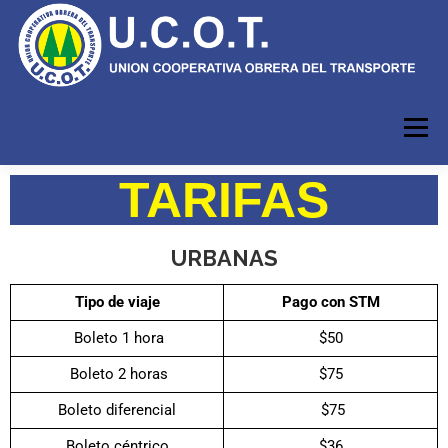
Menú
TARIFAS
INICIO
HORARIOS
RECORRIDOS
URBANAS
INFORMACIÓN
CFE
USUARIOS
Tipo de viaje
Pago con STM
Boleto 1 hora
$50
Boleto 2 horas
$75
Boleto diferencial
$75
Boleto céntrico
$36