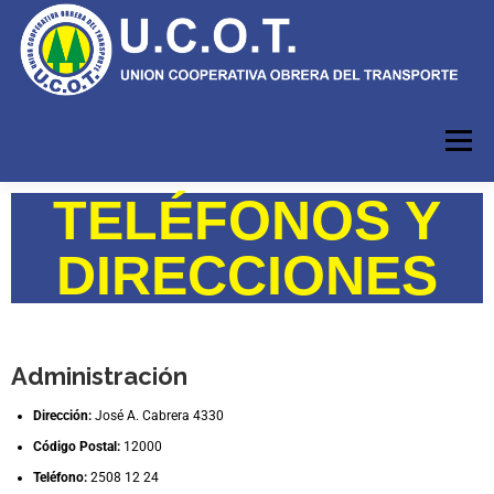
Menú
TELÉFONOS Y
INICIO
HORARIOS
RECORRIDOS
DIRECCIONES
INFORMACIÓN
CFE
USUARIOS
Administración
Dirección:
José A. Cabrera 4330
Código Postal:
12000
Teléfono:
2508 12 24